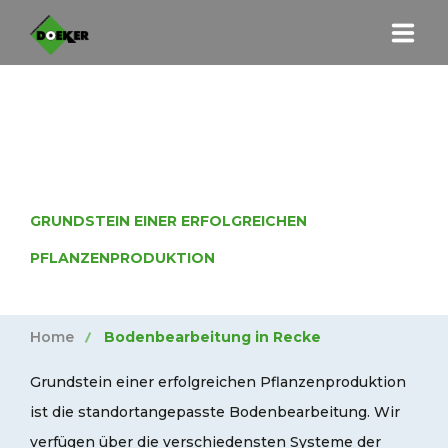
HOME
BODENBEARBEITUNG IN
UNTERNEHMEN
RECKE
LEISTUNGEN
GRUNDSTEIN EINER ERFOLGREICHEN
HOLZHACKSCHNITZEL
PFLANZENPRODUKTION
MASCHINEN
Home
Bodenbearbeitung in Recke
KONTAKT
Grundstein einer erfolgreichen Pflanzenproduktion
Telefon 05453 98017
ist die standortangepasste Bodenbearbeitung. Wir
Am Berge 23 | 49509 Recke-Steinbeck
verfügen über die verschiedensten Systeme der