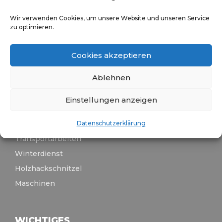
SEITEN
Wir verwenden Cookies, um unsere Website und unseren Service
zu optimieren.
Über uns
Bodenbearbeitung
Cookies akzeptieren
Aussaat
Ablehnen
Pflanzenschutz
Düngung
Einstellungen anzeigen
Ernte
Grünlandbearbeitung
Datenschutzerklärung
Transportarbeiten
Winterdienst
Holzhackschnitzel
Maschinen
WICHTIGES