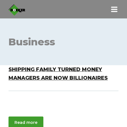
HOME
Business
UNTERNEHMEN
LEISTUNGEN
HOLZHACKSCHNITZEL
SHIPPING FAMILY TURNED MONEY
MANAGERS ARE NOW BILLIONAIRES
MASCHINEN
KONTAKT
Telefon 05453 98017
Am Berge 23 | 49509 Recke-Steinbeck
Read more